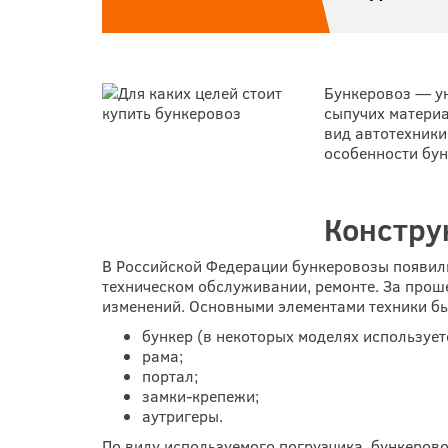
Бункеровоз — ун
сыпучих материа
вид автотехники
особенности бун
Констру
В Российской Федерации бункеровозы появилис
техническом обслуживании, ремонте. За прош
изменений. Основными элементами техники бы
бункер (в некоторых моделях использует
рама;
портал;
замки-крепежи;
аутригеры.
По виду используемого погрузчика, бункерово