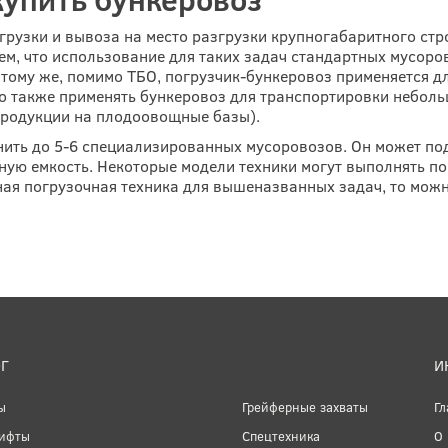
агрузки и вывоза на место разгрузки крупногабаритного ст
ем, что использование для таких задач стандартных мусоро
тому же, помимо ТБО, погрузчик-бункеровоз применяется дл
также применять бункеровоз для транспортировки небольш
 продукции на плодоовощные базы).
нить до 5-6 специализированных мусоровозов. Он может под
ную емкость. Некоторые модели техники могут выполнять по
ая погрузочная техника для вышеназванных задач, то можн
Г
И
ы
Грейферные захваты
Гл
ифты
Спецтехника
О