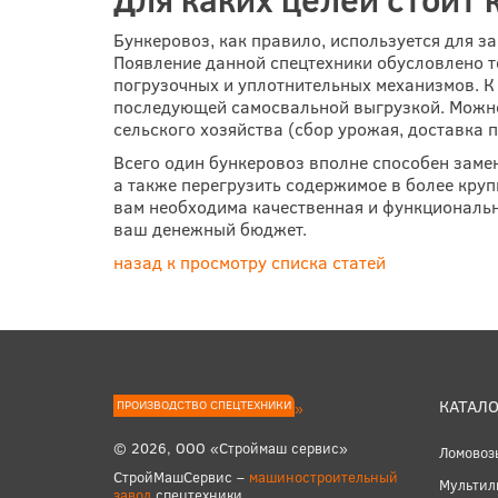
Бункеровоз, как правило, используется для з
Появление данной спецтехники обусловлено т
погрузочных и уплотнительных механизмов. К 
последующей самосвальной выгрузкой. Можно 
сельского хозяйства (сбор урожая, доставка
Всего один бункеровоз вполне способен заме
а также перегрузить содержимое в более круп
вам необходима качественная и функциональн
ваш денежный бюджет.
назад к просмотру списка статей
КАТАЛО
ПРОИЗВОДСТВО СПЕЦТЕХНИКИ
© 2026, ООО «Строймаш сервис»
Ломовоз
СтройМашСервис –
машиностроительный
Мультил
завод
спецтехники