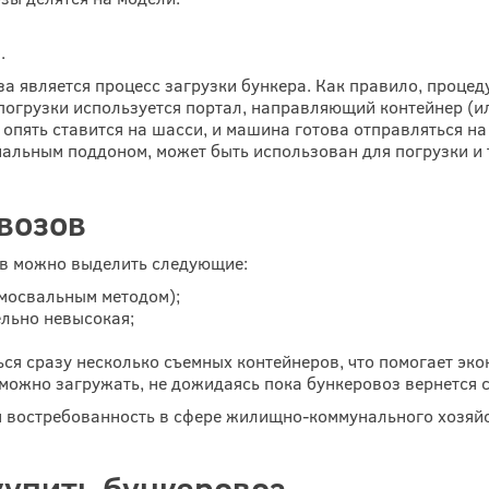
.
за является процесс загрузки бункера. Как правило, процед
 погрузки используется портал, направляющий контейнер (и
опять ставится на шасси, и машина готова отправляться на
иальным поддоном, может быть использован для погрузки и
возов
в можно выделить следующие:
амосвальным методом);
ельно невысокая;
ся сразу несколько съемных контейнеров, что помогает эко
ожно загружать, не дожидаясь пока бункеровоз вернется с 
 востребованность в сфере жилищно-коммунального хозяйс
купить бункеровоз