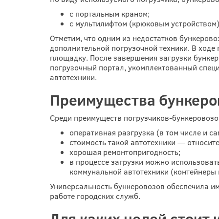
с портальным краном;
с мультилифтом (крюковым устройством)
Отметим, что одним из недостатков бункерово
дополнительной погрузочной техники. В ходе
площадку. После завершения загрузки бункер 
погрузочный портал, укомплектованный спец
автотехники.
Преимущества бункеро
Среди преимуществ погрузчиков-бункеровозо
оперативная разгрузка (в том числе и с
стоимость такой автотехники — относит
хорошая ремонтопригодность;
в процессе загрузки можно использовать
коммунальной автотехники (контейнеры м
Универсальность бункеровозов обеспечила им
работе городских служб.
Для каких целей стоит 