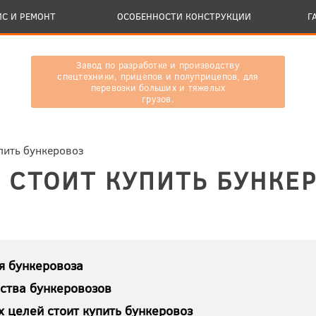
ИС И РЕМОНТ
ОСОБЕННОСТИ КОНСТРУКЦИИ
Г
Завод по разработке и производству
спецтехники, прицепов и полуприцепов, для
перевозки больших и тяжелых
грузов.
упить бункеровоз
 СТОИТ КУПИТЬ БУНКЕ
я бункеровоза
ства бункеровозов
х целей стоит купить бункеровоз