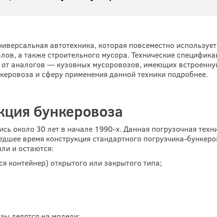
иверсальная автотехника, которая повсеместно используе
лов, а также строительного мусора. Технические специфи
 от аналогов — кузовных мусоровозов, имеющих встроенну
керовоза и сферу применения данной техники подробнее.
кция бункеровоза
ь около 30 лет в начале 1990-х. Данная погрузочная техн
едшее время конструкция стандартного погрузчика-бункеро
ли и остаются:
ся контейнер) открытого или закрытого типа;
зы делятся на модели: