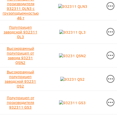
производителя
932311 QLN3 с
грузоподъемностью
46 т
Полуприцеп
заводской 932311
QL3
Высокорамный
полуприцеп от
завода 93231
QSN2
Высокорамный
полуприцеп
заводской 93231
QS2
Полуприцеп от
производителя
932311 GS3