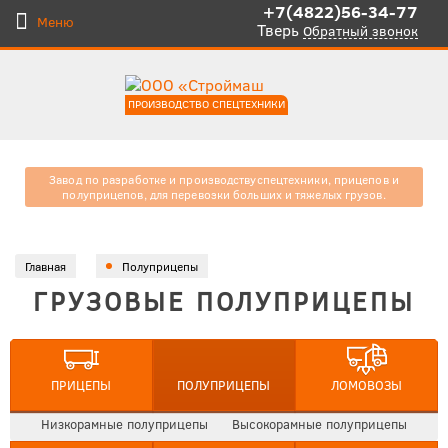
+7(4822)56-34-77
Меню
Тверь
Обратный звонок
ПРОИЗВОДСТВО СПЕЦТЕХНИКИ
Завод по разработке и производству
спецтехники, прицепов и
полуприцепов, для
перевозки больших и тяжелых
грузов.
Главная
Полуприцепы
ГРУЗОВЫЕ ПОЛУПРИЦЕПЫ
ПРИЦЕПЫ
ПОЛУПРИЦЕПЫ
ЛОМОВОЗЫ
Низкорамные полуприцепы
Высокорамные полуприцепы