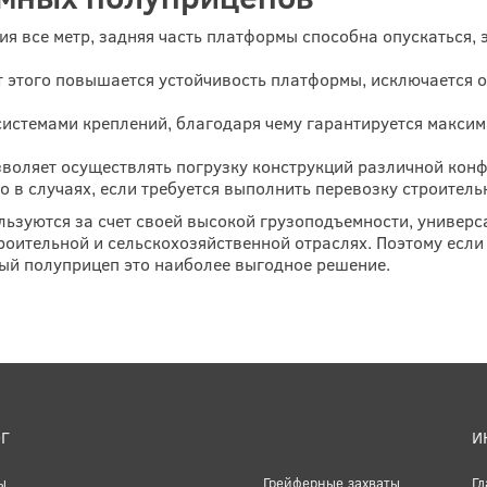
 все метр, задняя часть платформы способна опускаться, э
ет этого повышается устойчивость платформы, исключается 
истемами креплений, благодаря чему гарантируется максим
озволяет осуществлять погрузку конструкций различной кон
 в случаях, если требуется выполнить перевозку строитель
зуются за счет своей высокой грузоподъемности, универса
роительной и сельскохозяйственной отраслях. Поэтому если
ный полуприцеп это наиболее выгодное решение.
Г
И
ы
Грейферные захваты
Гл