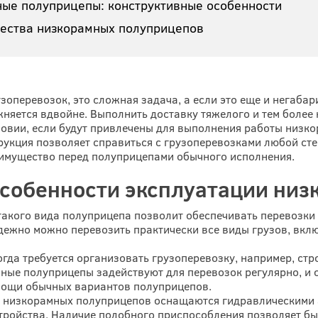
ые полуприцепы: конструктивные особенности
ества низкорамных полуприцепов
зоперевозок, это сложная задача, а если это еще и негабар
няется вдвойне. Выполнить доставку тяжелого и тем более
овии, если будут привлечены для выполнения работы низк
рукция позволяет справиться с грузоперевозками любой сте
еимущество перед полуприцепами обычного исполнения.
особенности эксплуатации низ
акого вида полуприцепа позволит обеспечивать перевозки 
дежно можно перевозить практически все виды грузов, вкл
когда требуется организовать грузоперевозку, например, с
ные полуприцепы задействуют для перевозок регулярно, и 
мощи обычных вариантов полуприцепов.
 низкорамных полуприцепов оснащаются гидравлическими а
тройства. Наличие подобного приспособления позволяет бы