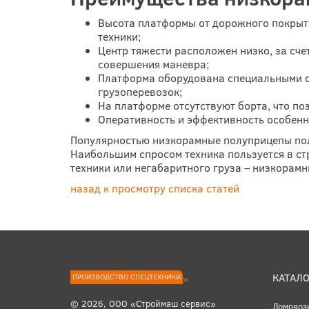
Высота платформы от дорожного покрытия
техники;
Центр тяжести расположен низко, за сч
совершения маневра;
Платформа оборудована специальными с
грузоперевозок;
На платформе отсутствуют борта, что п
Оперативность и эффективность особенно
Популярностью низкорамные полуприцепы поль
Наибольшим спросом техника пользуется в ст
техники или негабаритного груза – низкорам
назад к просмотру списка статей
КАТАЛО
ПРОИЗВОДСТВО СПЕЦТЕХНИКИ
© 2026, ООО «Строймаш сервис»
Ломовоз