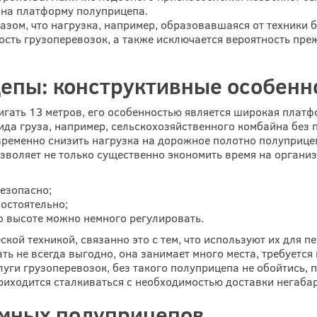
 на платформу полуприцепа.
ом, что нагрузка, например, образовавшаяся от техники б
ость грузоперевозок, а также исключается вероятность пр
епы: конструктивные особенн
гать 13 метров, его особенностью является широкая платф
да груза, например, сельскохозяйственного комбайна без п
временно снизить нагрузка на дорожное полотно полуприц
зволяет не только существенно экономить время на органи
езопасно;
остоятельно;
 высоте можно немного регулировать.
кой техникой, связанно это с тем, что используют их для п
ть не всегда выгодно, она занимает много места, требуетс
уги грузоперевозок, без такого полуприцепа не обойтись,
иходится сталкиваться с необходимостью доставки негабар
мных полуприцепов