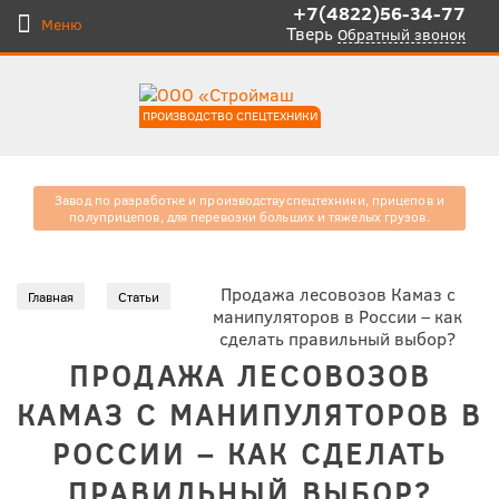
+7(4822)56-34-77
Меню
Тверь
Обратный звонок
ПРОИЗВОДСТВО СПЕЦТЕХНИКИ
Завод по разработке и производству
спецтехники, прицепов и
полуприцепов, для
перевозки больших и тяжелых
грузов.
Продажа лесовозов Камаз с
Главная
Статьи
манипуляторов в России – как
сделать правильный выбор?
ПРОДАЖА ЛЕСОВОЗОВ
КАМАЗ С МАНИПУЛЯТОРОВ В
РОССИИ – КАК СДЕЛАТЬ
ПРАВИЛЬНЫЙ ВЫБОР?